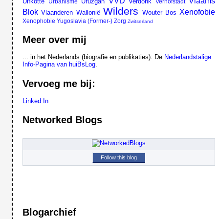
VVD
Vlaams
Ulfkotte
Uruzgan
Verdonk
Urbanisme
Verhofstadt
Wilders
Blok
Xenofobie
Vlaanderen
Wallonië
Wouter Bos
Xenophobie
Yugoslavia (Former-)
Zorg
Zwitserland
Meer over mij
... in het Nederlands (biografie en publikaties): De
Nederlandstalige
Info-Pagina van huiBsLog
.
Vervoeg me bij:
Linked In
Networked Blogs
Follow this blog
Blogarchief