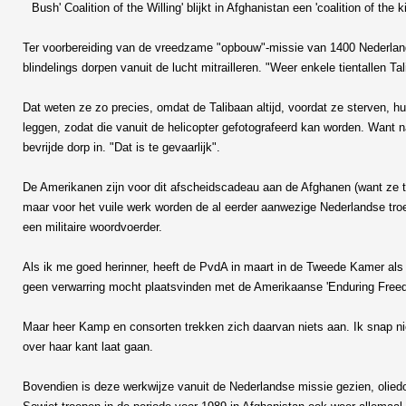
Bush' Coalition of the Willing' blijkt in Afghanistan een 'coalition of the kil
Ter voorbereiding van de vreedzame "opbouw"-missie van 1400 Nederlands
blindelings dorpen vanuit de lucht mitrailleren. "Weer enkele tientallen
Dat weten ze zo precies, omdat de Talibaan altijd, voordat ze sterven, h
leggen, zodat die vanuit de helicopter gefotografeerd kan worden. Want n
bevrijde dorp in. "Dat is te gevaarlijk".
De Amerikanen zijn voor dit afscheidscadeau aan de Afghanen (want ze tr
maar voor het vuile werk worden de al eerder aanwezige Nederlandse troepe
een militaire woordvoerder.
Als ik me goed herinner, heeft de PvdA in maart in de Tweede Kamer al
geen verwarring mocht plaatsvinden met de Amerikaanse 'Enduring Freed
Maar heer Kamp en consorten trekken zich daarvan niets aan. Ik snap nie
over haar kant laat gaan.
Bovendien is deze werkwijze vanuit de Nederlandse missie gezien, olied