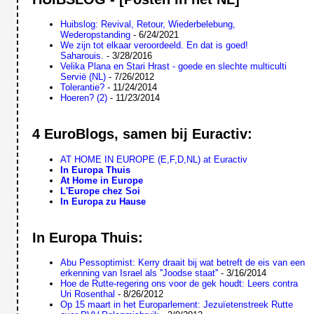
Huibslog: Revival, Retour, Wiederbelebung,
Wederopstanding
- 6/24/2021
We zijn tot elkaar veroordeeld. En dat is goed!
Saharouis.
- 3/28/2016
Velika Plana en Stari Hrast - goede en slechte multiculti
Servië (NL)
- 7/26/2012
Tolerantie?
- 11/24/2014
Hoeren? (2)
- 11/23/2014
4 EuroBlogs, samen bij Euractiv:
AT HOME IN EUROPE (E,F,D,NL) at Euractiv
In Europa Thuis
At Home in Europe
L'Europe chez Soi
In Europa zu Hause
In Europa Thuis:
Abu Pessoptimist: Kerry draait bij wat betreft de eis van een
erkenning van Israel als ''Joodse staat''
- 3/16/2014
Hoe de Rutte-regering ons voor de gek houdt: Leers contra
Uri Rosenthal
- 8/26/2012
Op 15 maart in het Europarlement: Jezuïetenstreek Rutte