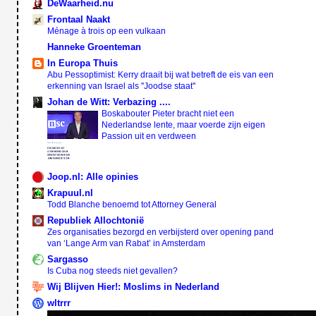
DeWaarheid.nu
Frontaal Naakt
Ménage à trois op een vulkaan
Hanneke Groenteman
In Europa Thuis
Abu Pessoptimist: Kerry draait bij wat betreft de eis van een
erkenning van Israel als ''Joodse staat''
Johan de Witt: Verbazing ....
Boskabouter Pieter bracht niet een
Nederlandse lente, maar voerde zijn eigen
Passion uit en verdween
Joop.nl: Alle opinies
Krapuul.nl
Todd Blanche benoemd tot Attorney General
Republiek Allochtonië
Zes organisaties bezorgd en verbijsterd over opening pand
van ‘Lange Arm van Rabat’ in Amsterdam
Sargasso
Is Cuba nog steeds niet gevallen?
Wij Blijven Hier!: Moslims in Nederland
wltrrr