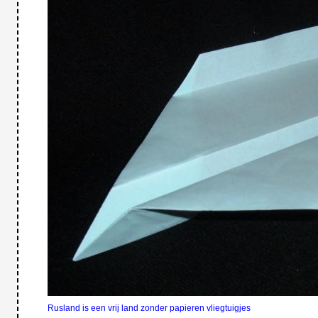
Rusland is een vrij land zonder papieren vliegtuigjes