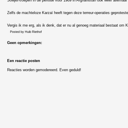
Sowjet-troepen in de periode voor 1989 in Afghanistan ook weer allemaal 
Zelfs de machteloze Karzaï heeft tegen deze terreur-operaties geproteste
Vergis ik me erg, als ik denk, dat er nu al genoeg materiaal bestaat om
Posted by
Huib Riethof
Geen opmerkingen:
Een reactie posten
Reacties worden gemodereerd. Even geduld!