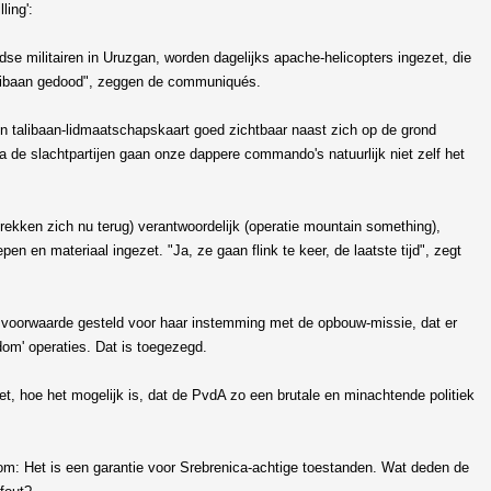
ling':
e militairen in Uruzgan, worden dagelijks apache-helicopters ingezet, die
 Talibaan gedood", zeggen de communiqués.
un talibaan-lidmaatschapskaart goed zichtbaar naast zich op de grond
a de slachtpartijen gaan onze dappere commando's natuurlijk niet zelf het
ekken zich nu terug) verantwoordelijk (operatie mountain something),
n en materiaal ingezet. "Ja, ze gaan flink te keer, de laatste tijd", zegt
s voorwaarde gesteld voor haar instemming met de opbouw-missie, dat er
om' operaties. Dat is toegezegd.
t, hoe het mogelijk is, dat de PvdA zo een brutale en minachtende politiek
om: Het is een garantie voor Srebrenica-achtige toestanden. Wat deden de