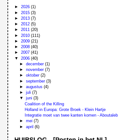
►
2026
(1)
►
2015
(3)
►
2013
(7)
►
2012
(5)
►
2011
(20)
►
2010
(111)
►
2009
(21)
►
2008
(40)
►
2007
(41)
▼
2006
(40)
►
december
(1)
►
november
(7)
►
oktober
(2)
►
september
(3)
►
augustus
(4)
►
juli
(7)
▼
juni
(3)
Coalition of the Killing
Holland in Europa: Grote Broek - Klein Hartje
Integratie moet van twee kanten komen - Aboutaleb
►
mei
(7)
►
april
(6)
HUIBSLOG - [Posten in het NL]