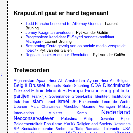
Krapuul.nl gaat er hard tegenaan!
Todd Blanche benoemd tot Attorney General
- Laurent
Bruning
Jerney Kaagman overleden
- Pyt van der Galiën
Progressieve kandidaat El-Sayed senaatskandidaat
Michigan
- Laurent Bruning
Bestorming Ceuta gevolg van op sociale media verspreide
hoax?
- Pyt van der Galiën
Reggaeklassieker du jour: Revolution
- Pyt van der Galiën
Trefwoorden
t
Afghanistan
Ajaan Hirsi Ali
Amsterdam
Ayaan Hirsi Ali
Belgium
België
Brussel
CDA
Discriminatie
Burke Stichting
Brussels
Ethnic Minorities
Europa
Financiering politieke
Duitsland
partijen
Frankrijk
Governance
Groen-Links
Identiteit
Institutions
Islam
Israël
Irak
Israel
JP Balkenende
Leon de Winter
Iran
Libanon
Marokko
Maxime Verhagen
Military
Marc Chavannes
Nederland
Intervention
Minister Kamp
Neoconservatieven
Palestina
Philip Dewinter
Pipes
PvdA
Poldermentaliteit
Populisme
Religion and Society
Rotterdam
SP
Sociaaldemocratie
Tolerantie
USA
Srebrenica
Tariq Ramadan