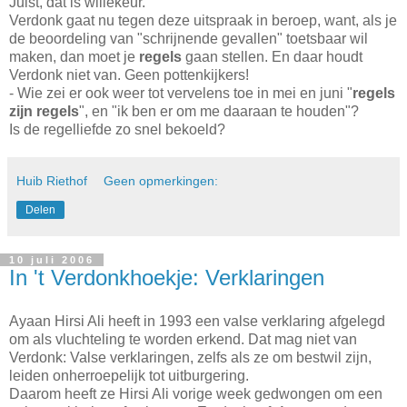
Juist, dat is willekeur.
Verdonk gaat nu tegen deze uitspraak in beroep, want, als je
de beoordeling van "schrijnende gevallen" toetsbaar wil
maken, dan moet je
regels
gaan stellen. En daar houdt
Verdonk niet van. Geen pottenkijkers!
- Wie zei er ook weer tot vervelens toe in mei en juni "
regels
zijn regels
", en "ik ben er om me daaraan te houden"?
Is de regelliefde zo snel bekoeld?
Huib Riethof
Geen opmerkingen:
Delen
10 juli 2006
In 't Verdonkhoekje: Verklaringen
Ayaan Hirsi Ali heeft in 1993 een valse verklaring afgelegd
om als vluchteling te worden erkend. Dat mag niet van
Verdonk: Valse verklaringen, zelfs als ze om bestwil zijn,
leiden onherroepelijk tot uitburgering.
Daarom heeft ze Hirsi Ali vorige week gedwongen om een