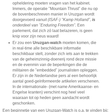
opheldering moeten vragen van het kabinet.
Immers, de operatie "Mountain Thrust" die nu op
de bovenbeschreven manier in Uruzgan wordt
doorgevoerd
vanuit (ISAF-) "Kamp Holland",
is
onderdeel van "Enduring Freedom".
Een
parlement, dat zich zó laat belazeren, is geen
knip voor zijn neus waard!
Er zou een
Uruzgan-watch
moeten komen, die
in real-time alle beschikbare informatie
beschikbaar stelt, zonder zich iets aan te trekken
van de geheimzinnig-doenerij rond deze missie
en de evenmin van de beperkingen die de
militairen de "embedded" journalisten opleggen.
Er zijn in de Nederlandse pers al een behoorlijk
aantal goed-geïnformeerde artikelen verschenen.
In de internationale- (met name Amerikaanse- en
Engelse kranten) verschint nog heel veel
waaraan tot op heden geen aandacht wordt
geschonken.
Een beginnetje van een Uruzgan-Watch is o.a. te vinden bij: