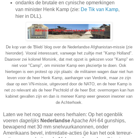
ondanks de brutale en cynische opmerkingen
van minister Henk Kamp (zie:
De Tik van Kamp
,
hier in DLL).
De kop van de 'Blieb' blog over de Nederlandse Afghanistan-missie (zie
hieronder). Vooral interessant, vanwege het zuiltje met "Kamp Holland".
Daarover zei kolonel Morsink, dat met opzet is gekozen voor "Kamp" en
niet voor "Camp", om minister Kamp een pleziertje te doen. Ook
hiertegen is een protest op zijn plaats: de militairen wagen daar niet hun
leven voor de heer Henk Kamp, aanhanger van Verdonk, maar ze zijn
daar op een VN-missie, uitgevoerd door de NATO, en de heer Kamp is
net zo relevant als de heer Pechtold of de heer Bot: overmorgen kan hun
kabinet gevallen zijn en dan is meneer Kamp weer gewoon inwoner van
de Achterhoek.
Laten we het nog maar eens herhalen: Op het ogenblik
voeren
dagelijks
Nederlandse
Apache AH-64 gunships,
bewapend met 30 mm snelvuurkanonnen, onder
Amerikaans bevel, intimidatie-acties (je kan het ook terreur-