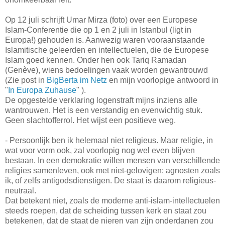
Op 12 juli schrijft Umar Mirza (foto) over een Europese
Islam-Conferentie die op 1 en 2 juli in Istanbul (ligt in
Europa!) gehouden is. Aanwezig waren vooraanstaande
Islamitische geleerden en intellectuelen, die de Europese
Islam goed kennen. Onder hen ook Tariq Ramadan
(Genève), wiens bedoelingen vaak worden gewantrouwd
(Zie post in
BigBerta im Netz
en mijn voorlopige antwoord in
"
In Europa Zuhause
" ).
De opgestelde verklaring logenstraft mijns inziens alle
wantrouwen. Het is een verstandig en evenwichtig stuk.
Geen slachtofferrol. Het wijst een positieve weg.
- Persoonlijk ben ik helemaal niet religieus. Maar religie, in
wat voor vorm ook, zal voorlopig nog wel even blijven
bestaan. In een demokratie willen mensen van verschillende
religies samenleven, ook met niet-gelovigen: agnosten zoals
ik, of zelfs antigodsdienstigen. De staat is daarom religieus-
neutraal.
Dat betekent niet, zoals de moderne anti-islam-intellectuelen
steeds roepen, dat de scheiding tussen kerk en staat zou
betekenen, dat de staat de nieren van zijn onderdanen zou