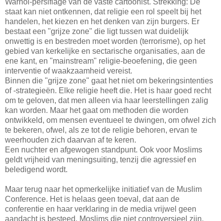
Warhol-persiflage van de vaste cartoonist. Strekking: De
staat kan niet ontkennen, dat religie een rol speelt bij het
handelen, het kiezen en het denken van zijn burgers. Er
bestaat een "grijze zone" die ligt tussen wat duidelijk
onwettig is en bestreden moet worden (terrorisme), op het
gebied van kerkelijke en sectarische organisaties, aan de
ene kant, en "mainstream" religie-beoefening, die geen
interventie of waakzaamheid vereist.
Binnen die "grijze zone" gaat het niet om bekeringsintenties
of -strategieën. Elke religie heeft die. Het is haar goed recht
om te geloven, dat men alleen via haar leerstellingen zalig
kan worden. Maar het gaat om methoden die worden
ontwikkeld, om mensen eventueel te dwingen, om ofwel zich
te bekeren, ofwel, als ze tot de religie behoren, ervan te
weerhouden zich daarvan af te keren.
Een nuchter en afgewogen standpunt. Ook voor Moslims
geldt vrijheid van meningsuiting, tenzij die agressief en
beledigend wordt.
Maar terug naar het opmerkelijke initiatief van de Muslim
Conference. Het is helaas geen toeval, dat aan de
conferentie en haar verklaring in de media vrijwel geen
aandacht is besteed. Moslims die niet controversieel zijn,