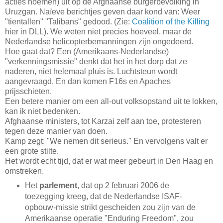
acties noemen) uit op de Afghaanse burgerbevolking in
Uruzgan. Naïeve berichtjes geven daar kond van: Weer
"tientallen" "Talibans" gedood. (Zie:
Coalition of the Killing
hier in DLL). We weten niet precies hoeveel, maar de
Nederlandse helicopterbemanningen zijn ongedeerd.
Hoe gaat dat? Een (Amerikaans-Nederlandse)
"verkenningsmissie" denkt dat het in het dorp dat ze
naderen, niet helemaal pluis is. Luchtsteun wordt
aangevraagd. En dan komen F16s en Apaches
prijsschieten.
Een betere manier om een all-out volksopstand uit te lokken,
kan ik niet bedenken.
Afghaanse ministers, tot Karzai zelf aan toe, protesteren
tegen deze manier van doen.
Kamp zegt: "We nemen dit serieus." En vervolgens valt er
een grote stilte.
Het wordt echt tijd, dat er wat meer gebeurt in Den Haag en
omstreken.
Het
parlement
, dat op 2 februari 2006 de
toezegging kreeg, dat de Nederlandse ISAF-
opbouw-missie strikt gescheiden zou zijn van de
Amerikaanse operatie "Enduring Freedom", zou