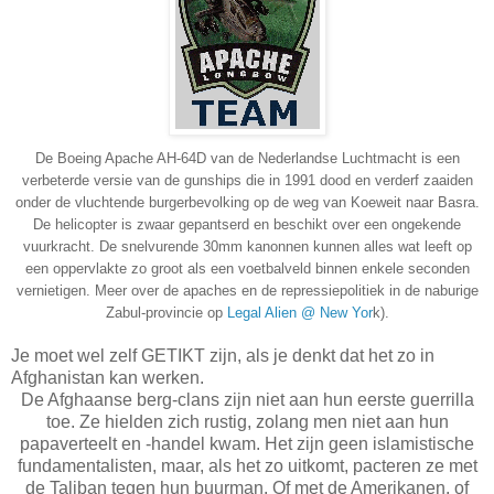
De Boeing Apache AH-64D van de Nederlandse Luchtmacht is een
verbeterde versie van de gunships die in 1991 dood en verderf zaaiden
onder de vluchtende burgerbevolking op de weg van Koeweit naar Basra.
De helicopter is zwaar gepantserd en beschikt over een ongekende
vuurkracht. De snelvurende 30mm kanonnen kunnen alles wat leeft op
een oppervlakte zo groot als een voetbalveld binnen enkele seconden
vernietigen. Meer over de apaches en de repressiepolitiek in de naburige
Zabul-provincie op
Legal Alien @ New Yor
k).
Je moet wel zelf GETIKT zijn, als je denkt dat het zo in
Afghanistan kan werken.
De Afghaanse berg-clans zijn niet aan hun eerste guerrilla
toe. Ze hielden zich rustig, zolang men niet aan hun
papaverteelt en -handel kwam. Het zijn geen islamistische
fundamentalisten, maar, als het zo uitkomt, pacteren ze met
de Taliban tegen hun buurman. Of met de Amerikanen, of