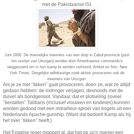
met de Pakistaanse ISI.
Juni 2006. De mannelijke inwoners van een dorp in Zabul-provincie (juist
ten oosten van Uruzgan) worden door Amerikaanse commando's
weggevoerd om in hun kamp te worden verhoord. Artikel en foto: New
York Times. Dergelijke willekeurige zoek-akties provoceren ook de
inwoners van Uruzgan.
Als je ze met "tikken" gaat provoceren, doen ze, wat ze altijd
gedaan hebben: de indringer verjagen, desnoods met de
duivel als bondgenoot. Vandaar, dat er plotseling zoveel
"tientallen" Talibans (inclusief vrouwen en kinderen) kunnen
worden gedood met een mitrailleur-sproei van kogels uit een
Nederlands Apache-gunship. (Want dat bedoelt Kamp als hij
het over "tikken" heeft.)
Het Engelse leger moppert al, dat het op zo'n manier een