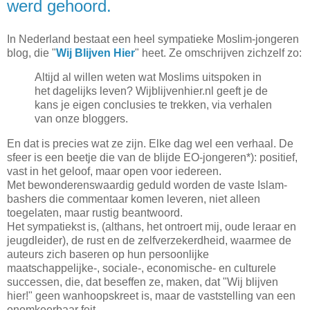
werd gehoord.
In Nederland bestaat een heel sympatieke Moslim-jongeren
blog, die "
Wij Blijven Hier
" heet. Ze omschrijven zichzelf zo:
Altijd al willen weten wat Moslims uitspoken in
het dagelijks leven? Wijblijvenhier.nl geeft je de
kans je eigen conclusies te trekken, via verhalen
van onze bloggers.
En dat is precies wat ze zijn. Elke dag wel een verhaal. De
sfeer is een beetje die van de blijde EO-jongeren*): positief,
vast in het geloof, maar open voor iedereen.
Met bewonderenswaardig geduld worden de vaste Islam-
bashers die commentaar komen leveren, niet alleen
toegelaten, maar rustig beantwoord.
Het sympatiekst is, (althans, het ontroert mij, oude leraar en
jeugdleider), de rust en de zelfverzekerdheid, waarmee de
auteurs zich baseren op hun persoonlijke
maatschappelijke-, sociale-, economische- en culturele
successen, die, dat beseffen ze, maken, dat "Wij blijven
hier!" geen wanhoopskreet is, maar de vaststelling van een
onomkeerbaar feit.