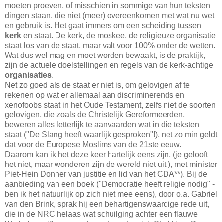
moeten proeven, of misschien in sommige van hun teksten
dingen staan, die niet (meer) overeenkomen met wat nu wet
en gebruik is. Het gaat immers om een scheiding tussen
kerk
en staat. De kerk, de moskee, de religieuze organisatie
staat los van de staat, maar valt voor 100% onder de wetten.
Wat dus wel mag en moet worden bewaakt, is de praktijk,
zijn de actuele doelstellingen en regels van de kerk-achtige
organisaties
.
Net zo goed als de staat er niet is, om gelovigen af te
rekenen op wat er allemaal aan discriminerends en
xenofoobs staat in het Oude Testament, zelfs niet de soorten
gelovigen, die zoals de Christelijk Gereformeerden,
beweren alles letterlijk te aanvaarden wat in die teksten
staat ("De Slang heeft waarlijk gesproken"!), net zo min geldt
dat voor de Europese Moslims van de 21ste eeuw.
Daarom kan ik het deze keer hartelijk eens zijn, (je gelooft
het niet, maar wonderen zijn de wereld niet uit!), met minister
Piet-Hein Donner van justitie en lid van het CDA**). Bij de
aanbieding van een boek ("Democratie heeft religie nodig" -
ben ik het natuurlijk op zich niet mee eens), door o.a. Gabriel
van den Brink, sprak hij een behartigenswaardige rede uit,
die in de NRC helaas wat schuilging achter een flauwe