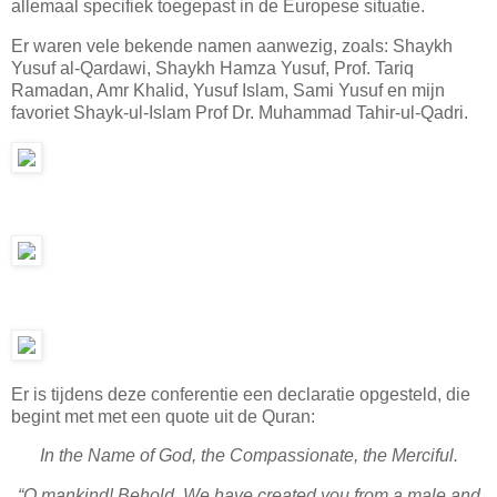
allemaal specifiek toegepast in de Europese situatie.
Er waren vele bekende namen aanwezig, zoals: Shaykh
Yusuf al-Qardawi, Shaykh Hamza Yusuf, Prof. Tariq
Ramadan, Amr Khalid, Yusuf Islam, Sami Yusuf en mijn
favoriet Shayk-ul-Islam Prof Dr. Muhammad Tahir-ul-Qadri.
Er is tijdens deze conferentie een declaratie opgesteld, die
begint met met een quote uit de Quran:
In the Name of God, the Compassionate, the Merciful.
“O mankind! Behold, We have created you from a male and