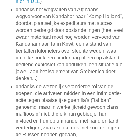
hier in DLL
),
ondanks het wegvallen van Afghaans
wegvervoer van Kandahar naar "Kamp Holland",
doordat plaatselijke expediteurs met succes
worden bedreigd door opstandelingen (heel veel
zwaar materiaal moet nog worden vervoerd van
Kandahar naar Tarin Kowt, een afstand van
tientallen kilometers over slechte wegen, waar
om elke hoek een hinderlaag of een op afstand
bediend explosief kan opduiken: een situatie die,
jawel, aan het isolement van Srebrenica doet
denken...),
ondanks de wezenlijk veranderde rol van de
troepen, die arriveren midden in een intimidatie-
actie tegen plaatselijke guerrilla's ("taliban"
genoemd, maar in werkelijkheid gewoon clans,
maffioos of niet, die elk hun gebiedje, hun
invloed en hun opiumhandel met hand en tand
verdedigen, zoals ze dat ook met succes tegen
de Russen hebben gedaan),