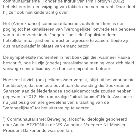
communautarisme ') onder de indruk van Pim Fortuyn (2002)
behelst eerder een wijziging van taktiek dan van moraal. Daar doet
hij zelf ook niet kinderachtig over.
Het (Amerikaanse) communautarisme zoals ik het ken, is een
poging tot het kanaliseren van "verongelijkte" onvrede ten behoeve
van rust en vrede in de "hogere" politiek. Populisten doen
hetzelfde, maar juist om onrust en agressie te zaaien. Beide zijn
dus manipulatief in plaats van emancipatoir.
De sympatiekste momenten in het boek zijn die, wanneer Pauka
beschrijft, hoe hij zijn (goede) moralistische mening voor zich hield
vanwege spin-efficiency. En hoezeer hij dat nu betreurt.
Hoezeer hij zich (ook) telkens weer vergist, blijkt uit het voorlaatste
hoofdstukje, dat een ode bevat aan de wending die Spekman en
Samsom aan de Nederlandse sociaaldemocratie zouden hebben
gegeven in 2012. Het rampzalige "uitruil-kabinet" Rutte-Asscher is
nu juist bezig om alle gevoelens van uitsluiting van de
"verongelijkten" tot het uiterste op te voeren...
') Communautarisme: Beweging, filosofie, ideologie geponeerd
door Amitai ETZIONI in de VS. Autoritair. Vroegere NL Minister-
President Balkenende was een fan.