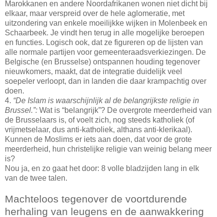
Marokkanen en andere Noordafrikanen wonen niet dicht bij
elkaar, maar verspreid over de hele aglomeratie, met
uitzondering van enkele moeilijkke wijken in Molenbeek en
Schaarbeek. Je vindt hen terug in alle mogelijke beroepen
en functies. Logisch ook, dat ze figureren op de lijsten van
alle normale partijen voor gemeenteraadsverkiezingen. De
Belgische (en Brusselse) ontspannen houding tegenover
nieuwkomers, maakt, dat de integratie duidelijk veel
soepeler verloopt, dan in landen die daar krampachtig over
doen.
4.
“De Islam is waarschijnlijk al de belangrijkste religie in
Brussel.”:
Wat is “belangrijk”? De overgrote meerderheid van
de Brusselaars is, of voelt zich, nog steeds katholiek (of
vrijmetselaar, dus anti-katholiek, althans anti-klerikaal).
Kunnen de Moslims er iets aan doen, dat voor de grote
meerderheid, hun christelijke religie van weinig belang meer
is?
Nou ja, en zo gaat het door: 8 volle bladzijden lang in elk
van de twee talen.
Machteloos tegenover de voortdurende
herhaling van leugens en de aanwakkering