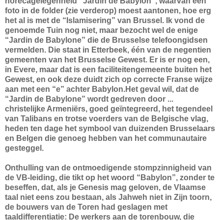
horecagelegenheid “Jardin de Babylon”, waarvan een
foto in de folder (zie verderop) moest aantonen, hoe erg
het al is met de “Islamisering” van Brussel. Ik vond de
genoemde Tuin nog niet, maar bezocht wel de enige
“Jardin de Babylone” die de Brusselse telefoongidsen
vermelden. Die staat in Etterbeek, één van de negentien
gemeenten van het Brusselse Gewest. Er is er nog een,
in Evere, maar dat is een faciliteitengemeente buiten het
Gewest, en ook deze duidt zich op correcte Franse wijze
aan met een “e” achter Babylon.Het geval wil, dat de
“Jardin de Babylone” wordt gedreven door ...
christelijke Armeniërs, goed geïntegreerd, het tegendeel
van Talibans en trotse voerders van de Belgische vlag,
heden ten dage het symbool van duizenden Brusselaars
en Belgen die genoeg hebben van het communautaire
gesteggel.
Onthulling van de ontmoedigende stompzinnigheid van
de VB-leiding, die tikt op het woord “Babylon”, zonder te
beseffen, dat, als je Genesis mag geloven, de Vlaamse
taal niet eens zou bestaan, als Jahweh niet in Zijn toorn,
de bouwers van de Toren had geslagen met
taaldifferentiatie: De werkers aan de torenbouw, die