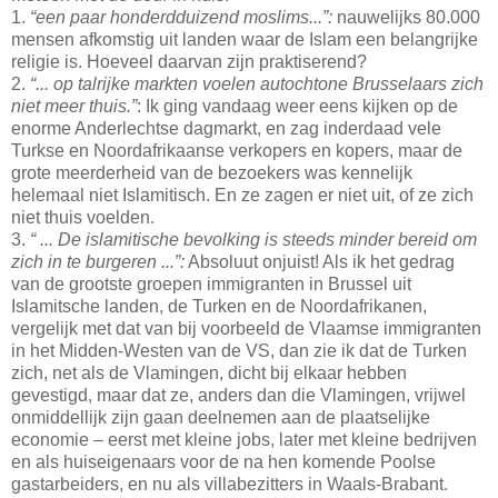
1.
“een paar honderdduizend moslims...”:
nauwelijks 80.000
mensen afkomstig uit landen waar de Islam een belangrijke
religie is. Hoeveel daarvan zijn praktiserend?
2.
“... op talrijke markten voelen autochtone Brusselaars zich
niet meer thuis.”
: Ik ging vandaag weer eens kijken op de
enorme Anderlechtse dagmarkt, en zag inderdaad vele
Turkse en Noordafrikaanse verkopers en kopers, maar de
grote meerderheid van de bezoekers was kennelijk
helemaal niet Islamitisch. En ze zagen er niet uit, of ze zich
niet thuis voelden.
3.
“ ... De islamitische bevolking is steeds minder bereid om
zich in te burgeren ...”:
Absoluut onjuist! Als ik het gedrag
van de grootste groepen immigranten in Brussel uit
Islamitsche landen, de Turken en de Noordafrikanen,
vergelijk met dat van bij voorbeeld de Vlaamse immigranten
in het Midden-Westen van de VS, dan zie ik dat de Turken
zich, net als de Vlamingen, dicht bij elkaar hebben
gevestigd, maar dat ze, anders dan die Vlamingen, vrijwel
onmiddellijk zijn gaan deelnemen aan de plaatselijke
economie – eerst met kleine jobs, later met kleine bedrijven
en als huiseigenaars voor de na hen komende Poolse
gastarbeiders, en nu als villabezitters in Waals-Brabant.