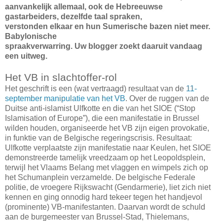
aanvankelijk allemaal, ook de Hebreeuwse
gastarbeiders, dezelfde taal spraken,
verstonden elkaar en hun Sumerische bazen niet meer.
Babylonische
spraakverwarring. Uw blogger zoekt daaruit vandaag
een uitweg.
Het VB in slachtoffer-rol
Het geschrift is een (wat vertraagd) resultaat van de
11-
september manipulatie van het VB
. Over de ruggen van de
Duitse anti-islamist Ulfkotte en die van het SIOE (“Stop
Islamisation of Europe”), die een manifestatie in Brussel
wilden houden, organiseerde het VB zijn eigen provokatie,
in funktie van de Belgische regeringscrisis. Resultaat:
Ulfkotte verplaatste zijn manifestatie naar Keulen, het SIOE
demonstreerde tamelijk vreedzaam op het Leopoldsplein,
terwijl het Vlaams Belang met vlaggen en wimpels zich op
het Schumanplein verzamelde. De belgische Federale
politie, de vroegere Rijkswacht (Gendarmerie), liet zich niet
kennen en ging onnodig hard tekeer tegen het handjevol
(prominente) VB-manifestanten. Daarvan wordt de schuld
aan de burgemeester van Brussel-Stad, Thielemans,