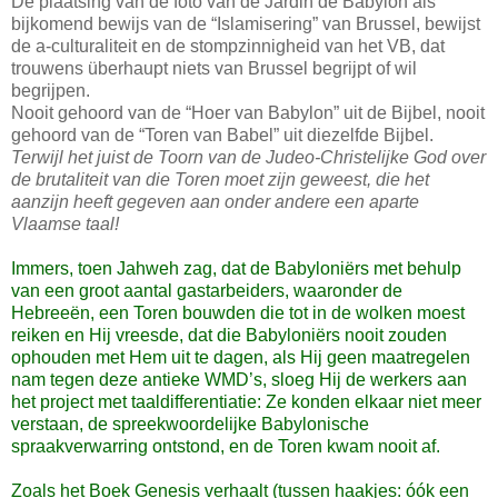
De plaatsing van de foto van de Jardin de Babylon als
bijkomend bewijs van de “Islamisering” van Brussel, bewijst
de a-culturaliteit en de stompzinnigheid van het VB, dat
trouwens überhaupt niets van Brussel begrijpt of wil
begrijpen.
Nooit gehoord van de “Hoer van Babylon” uit de Bijbel, nooit
gehoord van de “Toren van Babel” uit diezelfde Bijbel.
Terwijl het juist de Toorn van de Judeo-Christelijke God over
de brutaliteit van die Toren moet zijn geweest, die het
aanzijn heeft gegeven aan onder andere een aparte
Vlaamse taal!
Immers, toen Jahweh zag, dat de Babyloniërs met behulp
van een groot aantal gastarbeiders, waaronder de
Hebreeën, een Toren bouwden die tot in de wolken moest
reiken en Hij vreesde, dat die Babyloniërs nooit zouden
ophouden met Hem uit te dagen, als Hij geen maatregelen
nam tegen deze antieke WMD’s, sloeg Hij de werkers aan
het project met taaldifferentiatie: Ze konden elkaar niet meer
verstaan, de spreekwoordelijke Babylonische
spraakverwarring ontstond, en de Toren kwam nooit af.
Zoals het Boek Genesis verhaalt (tussen haakjes: óók een