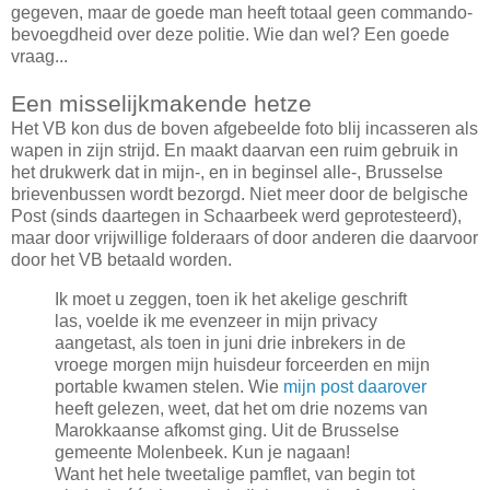
gegeven, maar de goede man heeft totaal geen commando-
bevoegdheid over deze politie. Wie dan wel? Een goede
vraag...
Een misselijkmakende hetze
Het VB kon dus de boven afgebeelde foto blij incasseren als
wapen in zijn strijd. En maakt daarvan een ruim gebruik in
het drukwerk dat in mijn-, en in beginsel alle-, Brusselse
brievenbussen wordt bezorgd. Niet meer door de belgische
Post (sinds daartegen in Schaarbeek werd geprotesteerd),
maar door vrijwillige folderaars of door anderen die daarvoor
door het VB betaald worden.
Ik moet u zeggen, toen ik het akelige geschrift
las, voelde ik me evenzeer in mijn privacy
aangetast, als toen in juni drie inbrekers in de
vroege morgen mijn huisdeur forceerden en mijn
portable kwamen stelen. Wie
mijn post daarover
heeft gelezen, weet, dat het om drie nozems van
Marokkaanse afkomst ging. Uit de Brusselse
gemeente Molenbeek. Kun je nagaan!
Want het hele tweetalige pamflet, van begin tot