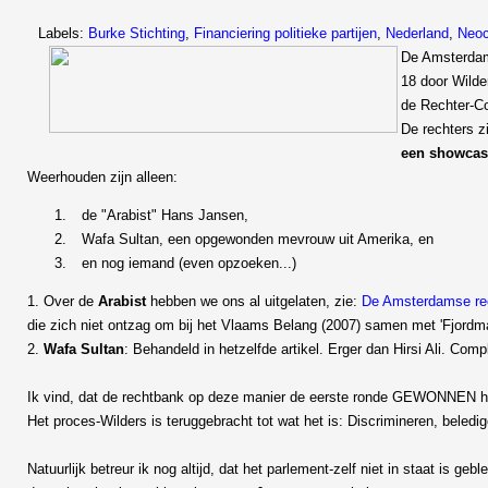
Labels:
Burke Stichting
,
Financiering politieke partijen
,
Nederland
,
Neoc
De Amsterdam
18 door Wilde
de Rechter-C
De rechters z
een showcas
Weerhouden zijn alleen:
de "Arabist" Hans Jansen,
Wafa Sultan, een opgewonden mevrouw uit Amerika, en
en nog iemand (even opzoeken...)
1. Over de
Arabist
hebben we ons al uitgelaten, zie:
De Amsterdamse re
die zich niet ontzag om bij het Vlaams Belang (2007) samen met 'Fjordman
2.
Wafa Sultan
: Behandeld in hetzelfde artikel. Erger dan Hirsi Ali. C
Ik vind, dat de rechtbank op deze manier de eerste ronde GEWONNEN h
Het proces-Wilders is teruggebracht tot wat het is: Discrimineren, beledi
Natuurlijk betreur ik nog altijd, dat het parlement-zelf niet in staat is ge