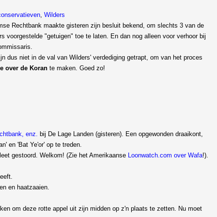
onservatieven
,
Wilders
se Rechtbank maakte gisteren zijn besluit bekend, om slechts 3 van de
rs voorgestelde "getuigen" toe te laten. En dan nog alleen voor verhoor bij
ommissaris.
ijn dus niet in de val van Wilders' verdediging getrapt, om van het proces
e over de Koran
te maken. Goed zo!
chtbank, enz.
bij De Lage Landen (gisteren). Een opgewonden draaikont,
' en 'Bat Ye'or' op te treden.
ompleet gestoord. Welkom! (Zie het Amerikaanse
Loonwatch.com over Wafa
!).
eeft.
gen en haatzaaien.
bleken om deze rotte appel uit zijn midden op z'n plaats te zetten. Nu moet