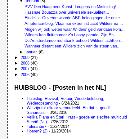
▼
februari
(8)
PVV-Den Haag over Kunst: Leugens en Misleiding!
Hassnae Bouazza over universele sexualiteit...
Eindelijk: Onverantwoorde ABP-beleggingen die onze...
Ambtenaar-blog: Vlaamse extremist aapt Wilders na ...
Mogen wij ook weten waar Wilders' geld vandaan kom...
Wilders kan fluiten naar z'n Loony-parade. Zijn En...
De Amsterdamse rechtbank behoort Wilders' achttien...
Wanneer distantieert Wilders zich van de steun van...
►
januari
(6)
►
2009
(21)
►
2008
(40)
►
2007
(41)
►
2006
(40)
HUIBSLOG - [Posten in het NL]
Huibslog: Revival, Retour, Wiederbelebung,
Wederopstanding
- 6/24/2021
We zijn tot elkaar veroordeeld. En dat is goed!
Saharouis.
- 3/28/2016
Velika Plana en Stari Hrast - goede en slechte multiculti
Servië (NL)
- 7/26/2012
Tolerantie?
- 11/24/2014
Hoeren? (2)
- 11/23/2014