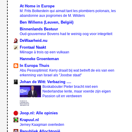
At Home in Europe
M. Frits Bolkestein qui aimait tant les plombiers polonais, les
abandonne aux pogromes de M. Wilders
Ben Willems (Leuven, België)
Binnenlands Bestuur
Oud-gouverneur Bovens had te weinig oog voor integriteit
DeWaarheid.nu
Frontaal Naakt
Ménage à trois op een vulkaan
Hanneke Groenteman
In Europa Thuis
Abu Pessoptimist: Kerry draait bij wat betreft de eis van een
erkenning van Israel als ''Joodse staat''
Johan de Witt: Verbazing ....
Boskabouter Pieter bracht niet een
Nederlandse lente, maar voerde zijn eigen
Passion uit en verdween
Joop.nl: Alle opinies
Krapuul.nl
Jerney Kaagman overleden
Republiek Allochtonië