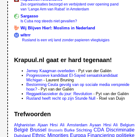
Zes organisaties bezorgd en verbijsterd over opening pand
van ‘Lange Arm van Rabat’ in Amsterdam
Sargasso
Is Cuba nog steeds niet gevallen?
Wij Blijven Hier!: Moslims in Nederland
wltrrr
Rusland is een vrij land zonder papieren vliegtuigjes
Krapuul.nl gaat er hard tegenaan!
Jerney Kaagman overleden
- Pyt van der Galiën
Progressieve kandidaat El-Sayed senaatskandidaat
Michigan
- Laurent Bruning
Bestorming Ceuta gevolg van op sociale media verspreide
hoax?
- Pyt van der Galiën
Reggaeklassieker du jour: Revolution
- Pyt van der Galiën
Rusland heeft recht op zijn Stunde Null
- Roel van Duijn
Trefwoorden
Afghanistan
Ajaan Hirsi Ali
Amsterdam
Ayaan Hirsi Ali
Belgium
België
Brussel
CDA
Discriminatie
Burke Stichting
Brussels
Ethnic Minorities
Europa
Financiering politieke
Duitsland