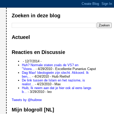
Zoeken in deze blog
Actueel
Reacties en Discussie
- 12/7/2014
-
Huh? Normale staten zoals de VS? en
"Voora...
- 4/29/2010
- Excellentie Punanius Caput
Dag Max! Ideologieën zijn slecht. Akkoord. Ik
ben,...
- 4/24/2010
- Huib Riethof
De link tussen de Islam en het nazisme, is
realist...
- 4/23/2010
- Max
Huib, Ik neem aan dat je hier ook al eens langs
b...
- 3/29/2010
- leo
Tweets by @huibree
Mijn blogroll [NL]