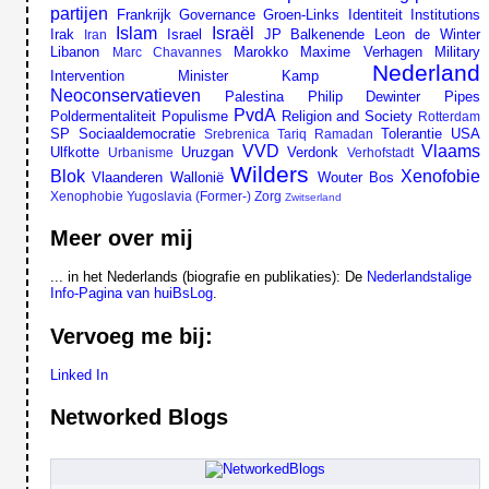
partijen
Frankrijk
Governance
Groen-Links
Identiteit
Institutions
Islam
Israël
Irak
Israel
JP Balkenende
Leon de Winter
Iran
Libanon
Marokko
Maxime Verhagen
Military
Marc Chavannes
Nederland
Intervention
Minister Kamp
Neoconservatieven
Palestina
Philip Dewinter
Pipes
PvdA
Poldermentaliteit
Populisme
Religion and Society
Rotterdam
SP
Sociaaldemocratie
Tolerantie
USA
Srebrenica
Tariq Ramadan
VVD
Vlaams
Ulfkotte
Uruzgan
Verdonk
Urbanisme
Verhofstadt
Wilders
Blok
Xenofobie
Vlaanderen
Wallonië
Wouter Bos
Xenophobie
Yugoslavia (Former-)
Zorg
Zwitserland
Meer over mij
... in het Nederlands (biografie en publikaties): De
Nederlandstalige
Info-Pagina van huiBsLog
.
Vervoeg me bij:
Linked In
Networked Blogs