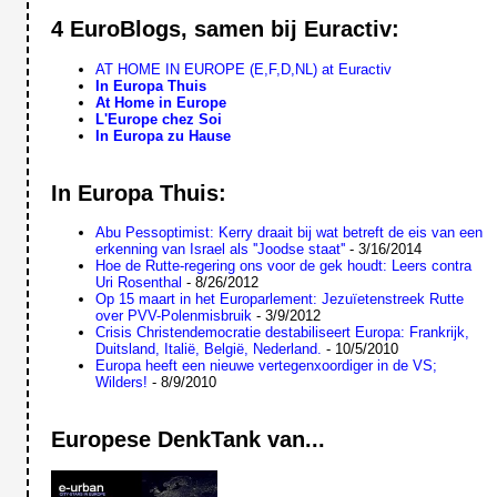
4 EuroBlogs, samen bij Euractiv:
AT HOME IN EUROPE (E,F,D,NL) at Euractiv
In Europa Thuis
At Home in Europe
L'Europe chez Soi
In Europa zu Hause
In Europa Thuis:
Abu Pessoptimist: Kerry draait bij wat betreft de eis van een
erkenning van Israel als ''Joodse staat''
- 3/16/2014
Hoe de Rutte-regering ons voor de gek houdt: Leers contra
Uri Rosenthal
- 8/26/2012
Op 15 maart in het Europarlement: Jezuïetenstreek Rutte
over PVV-Polenmisbruik
- 3/9/2012
Crisis Christendemocratie destabiliseert Europa: Frankrijk,
Duitsland, Italië, België, Nederland.
- 10/5/2010
Europa heeft een nieuwe vertegenxoordiger in de VS;
Wilders!
- 8/9/2010
Europese DenkTank van...