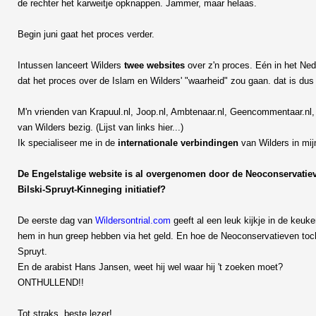
de rechter het karweitje opknappen. Jammer, maar helaas.
Begin juni gaat het proces verder.
Intussen lanceert Wilders
twee websites
over z'n proces. Eén in het Ned
dat het proces over de Islam en Wilders' "waarheid" zou gaan. dat is du
M'n vrienden van Krapuul.nl, Joop.nl, Ambtenaar.nl, Geencommentaar.nl, 
van Wilders bezig. (Lijst van links hier...)
Ik specialiseer me in de
internationale verbindingen
van Wilders in mij
De Engelstalige website is al overgenomen door de Neoconservatieve
Bilski-Spruyt-Kinneging initiatief?
De eerste dag van
Wildersontrial.com
geeft al een leuk kijkje in de keu
hem in hun greep hebben via het geld. En hoe de Neoconservatieven toch
Spruyt.
En de arabist Hans Jansen, weet hij wel waar hij 't zoeken moet?
ONTHULLEND!!
Tot straks, beste lezer!