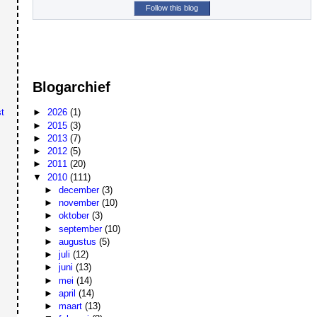
Follow this blog
Blogarchief
t
►
2026
(1)
►
2015
(3)
►
2013
(7)
►
2012
(5)
►
2011
(20)
▼
2010
(111)
►
december
(3)
►
november
(10)
►
oktober
(3)
►
september
(10)
►
augustus
(5)
►
juli
(12)
►
juni
(13)
►
mei
(14)
►
april
(14)
►
maart
(13)