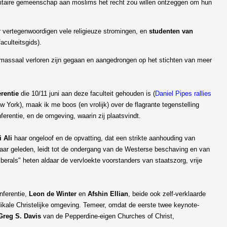
versitaire gemeenschap aan moslims het recht zou willen ontzeggen om hun
r vertegenwoordigen vele religieuze stromingen, en
studenten van
aculteitsgids).
 zo massaal verloren zijn gegaan en aangedrongen op het stichten van meer
rentie
die 10/11 juni aan deze faculteit gehouden is (
Daniel Pipes rallies
ew York), maak ik me boos (en vrolijk) over de flagrante tegenstelling
erentie, en de omgeving, waarin zij plaatsvindt.
i Ali
haar ongeloof en de opvatting, dat een strikte aanhouding van
aar geleden, leidt tot de ondergang van de Westerse beschaving en van
iberals" heten aldaar de vervloekte voorstanders van staatszorg, vrije
nferentie,
Leon de Winter
en
Afshin Ellian
, beide ook zelf-verklaarde
dikale Christelijke omgeving. Temeer, omdat de eerste twee keynote-
Greg S. Davis
van de Pepperdine-eigen Churches of Christ,