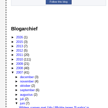
Follow this blog
Blogarchief
►
2026
(1)
►
2015
(3)
►
2013
(7)
►
2012
(5)
►
2011
(20)
►
2010
(111)
►
2009
(21)
►
2008
(40)
▼
2007
(41)
►
december
(3)
►
november
(4)
►
oktober
(2)
►
september
(6)
►
augustus
(2)
►
juli
(2)
▼
juni
(7)
Wilders samen met Udo Ulfkötte tegen 'Eurabia' in ...