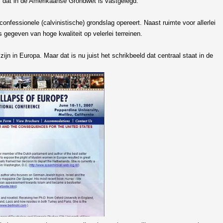
ls dat in de Amerikaanse Grondwet is vastgelegd.
 confessionele (calvinistische) grondslag opereert. Naast ruimte voor allerlei
gegeven van hoge kwaliteit op velerlei terreinen.
zijn in Europa. Maar dat is nu juist het schrikbeeld dat centraal staat in de