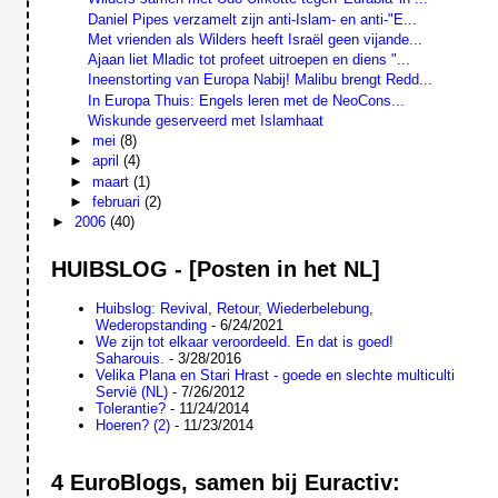
Daniel Pipes verzamelt zijn anti-Islam- en anti-"E...
Met vrienden als Wilders heeft Israël geen vijande...
Ajaan liet Mladic tot profeet uitroepen en diens "...
Ineenstorting van Europa Nabij! Malibu brengt Redd...
In Europa Thuis: Engels leren met de NeoCons...
Wiskunde geserveerd met Islamhaat
►
mei
(8)
►
april
(4)
►
maart
(1)
►
februari
(2)
►
2006
(40)
HUIBSLOG - [Posten in het NL]
Huibslog: Revival, Retour, Wiederbelebung,
Wederopstanding
- 6/24/2021
We zijn tot elkaar veroordeeld. En dat is goed!
Saharouis.
- 3/28/2016
Velika Plana en Stari Hrast - goede en slechte multiculti
Servië (NL)
- 7/26/2012
Tolerantie?
- 11/24/2014
Hoeren? (2)
- 11/23/2014
4 EuroBlogs, samen bij Euractiv: