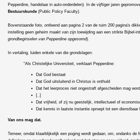
Pepperdine, handelaar in auto-onderdelen). In de vijftiger jaren gepromovee
Bestuurskunde
(Public Policy Faculty).
Bovenstaande foto, ontleend aan pagina 2 van de ruim 200 pagina's dikke 
instelling geen geheim maakt van zijn toewijding aan een strikte Bijbel-inte
grondbeginselen van Pepperdine opgesomd
).
In vertaling, luiden enkele van die grondslagen:
"Als Christelijke Universiteit, verklaart Pepperdine:
Dat God bestaat
Dat God uitsluitend in Christus is onthuld
Dat het leerproces niet ongestraft afgescheiden mag word
[..]
Dat vrijheid, of zij nu geestelijk, intellectueel of economi
Dat kennis in laatste instantie oproept tot een dienstbaar
Van ons mag dat.
Temeer, omdat klaarblijkelijk een poging wordt gedaan, om, ondanks de f