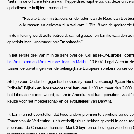
Niets, in de officiële teksten van Pepperdine, wijst erop, dat deze uni
godsdienst te belijden. Integendeel:
"Faculteit, administrateurs en de leden van de Raad van Bestuu
alle rassen en geloven zijn welkom
." (Blz. 8 van de geciteerde f
In de inleiding wordt zelfs betreurd, dat religieuze- en familie-waarden
gebedshuizen, waaronder ook
"moskeeën"
.
In het eerste deel van mijn de serie over de "
Collapse-Of-Europe" confe
his Anti-Islam and Anti-Europe Team in Malibu
, 10.6.07, Legal Alien in N
tussen de opvattingen van de belangrijkste Europese sprekers op die conf
Stel je voor: Onder het gigantische kruis-symbool, verkondigt
Ajaan Hirs
"tribale" Bijbel- en Koran-voorschriften
van 1.400 tot meer dan 2.000 j
het Liberalisme (een woord, dat ze in Amerika niet kan gebruiken, want "l
keuze voor het moederschap en de evolutieleer van Darwin).
Ik kan me niet voorstellen dat twee andere prominente sprekers op de co
Zonen van de Verlichting, zich werkelijk thuis hebben gevoeld in deze ra
speakers, de Canadese humorist
Mark Steyn
en de bevlogen zendeling