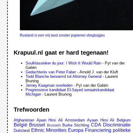
Rusland is een vrij land zonder papieren vliegtuigjes
Krapuul.nl gaat er hard tegenaan!
Soulklassieker du jour: I Wish It Would Rain
- Pyt van der
Galiën
Gedachtenis van Peter Faber
- Arnold J. van der Kluft
Todd Blanche benoemd tot Attorney General
- Laurent
Bruning
Jerney Kaagman overleden
- Pyt van der Galiën
Progressieve kandidaat El-Sayed senaatskandidaat
Michigan
- Laurent Bruning
Trefwoorden
Afghanistan
Ajaan Hirsi Ali
Amsterdam
Ayaan Hirsi Ali
Belgium
België
Brussel
CDA
Discriminatie
Burke Stichting
Brussels
Ethnic Minorities
Europa
Financiering politieke
Duitsland