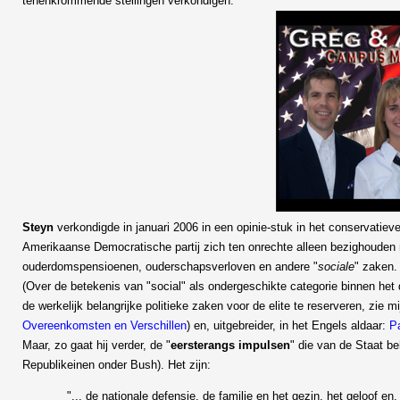
tenenkrommende stellingen verkondigen.
Steyn
verkondigde in januari 2006 in een opinie-stuk in het conservatiev
Amerikaanse Democratische partij zich ten onrechte alleen bezighouden 
ouderdomspensioenen, ouderschapsverloven en andere "
sociale
" zaken.
(Over de betekenis van "social" als ondergeschikte categorie binnen he
de werkelijk belangrijke politieke zaken voor de elite te reserveren, zie mi
Overeenkomsten en Verschillen
) en, uitgebreider, in het Engels aldaar:
P
Maar, zo gaat hij verder, de "
eersterangs impulsen
" die van de Staat b
Republikeinen onder Bush). Het zijn:
"... de nationale defensie, de familie en het gezin, het geloof en