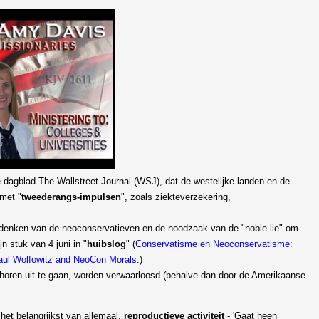
e dagblad The Wallstreet Journal (WSJ), dat de westelijke landen en de
met "
tweederangs-impulsen
", zoals ziekteverzekering,
t denken van de neoconservatieven en de noodzaak van de "noble lie" om
jn stuk van 4 juni in "
huibslog
" (
Conservatisme en Neoconservatisme:
aul Wolfowitz and NeoCon Morals
.)
ehoren uit te gaan, worden verwaarloosd (behalve dan door de Amerikaanse
, het belangrijkst van allemaal,
reproductieve activiteit
- 'Gaat heen