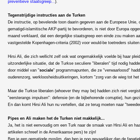
preventieve staatsgreep...
).
Tegenstrijdige instructies aan de Turken
De instructie, op bevelende toon daarin gegeven aan de Europese Unie, 
gematigd-islamitische AKP-partij te bevorderen, is niet door Europa opgev
maand verklaard, dat een dergelijke staatsgreep een einde zou maken aa
vastgestelde Kopenhagen-criteria (2002) voor would-be toetreders sluiten m
Hirsi Ali, die zich wellicht zelf ook wat ongemakkelijk voelde bij haar pl
uitzonderlijke situatie, dat de Turkse seculiere "liberalen" tijd nodig h
door middel van "
sociale
" programmapunten, die ze "verwaarloosd" hadd
ouderenzorg, werkloosheidsuitkeringen, kortom "zorg van de wieg tot het 
Maar die Turkse liberalen (whoever they may be) hadden zich niet vergis
"eersterangs impulsen": defensie (en de bijbehorende corruptie), hun gezinn
En dan komt Hirsi Ali hun nu vertellen, dat ze terug moeten naar "tweed
Pipes en Ali maken het de Turken niet makkelijk...
Ja, het is niet eenvoudig om een Turk naar de smaak van Hirsi Ali en haar
artikelen schreef in de Amerikaanse pers) te zijn!
Ben je een gematigde moslim, dan ben je nog gevaarlijker dan de fanatiekeli