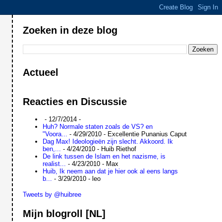
Zoeken in deze blog
Actueel
Reacties en Discussie
- 12/7/2014
-
Huh? Normale staten zoals de VS? en
"Voora...
- 4/29/2010
- Excellentie Punanius Caput
Dag Max! Ideologieën zijn slecht. Akkoord. Ik
ben,...
- 4/24/2010
- Huib Riethof
De link tussen de Islam en het nazisme, is
realist...
- 4/23/2010
- Max
Huib, Ik neem aan dat je hier ook al eens langs
b...
- 3/29/2010
- leo
Tweets by @huibree
Mijn blogroll [NL]