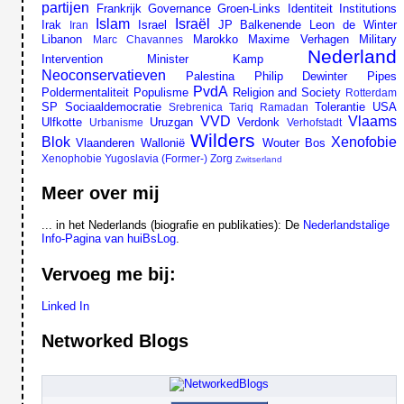
partijen
Frankrijk
Governance
Groen-Links
Identiteit
Institutions
Islam
Israël
Irak
Israel
JP Balkenende
Leon de Winter
Iran
Libanon
Marokko
Maxime Verhagen
Military
Marc Chavannes
Nederland
Intervention
Minister Kamp
Neoconservatieven
Palestina
Philip Dewinter
Pipes
PvdA
Poldermentaliteit
Populisme
Religion and Society
Rotterdam
SP
Sociaaldemocratie
Tolerantie
USA
Srebrenica
Tariq Ramadan
VVD
Vlaams
Ulfkotte
Uruzgan
Verdonk
Urbanisme
Verhofstadt
Wilders
Blok
Xenofobie
Vlaanderen
Wallonië
Wouter Bos
Xenophobie
Yugoslavia (Former-)
Zorg
Zwitserland
Meer over mij
... in het Nederlands (biografie en publikaties): De
Nederlandstalige
Info-Pagina van huiBsLog
.
Vervoeg me bij:
Linked In
Networked Blogs