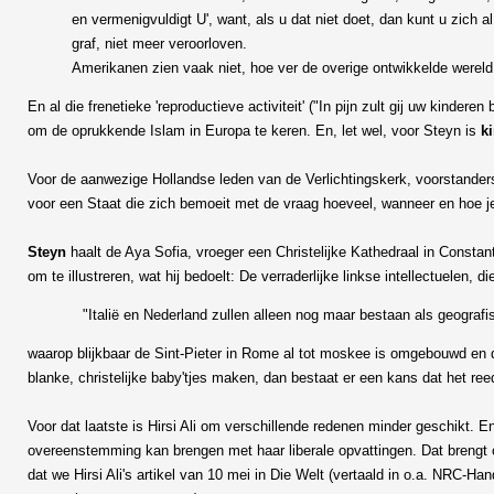
en vermenigvuldigt U', want, als u dat niet doet, dan kunt u zich 
graf, niet meer veroorloven.
Amerikanen zien vaak niet, hoe ver de overige ontwikkelde wereld 
En al die frenetieke 'reproductieve activiteit' ("In pijn zult gij uw kindere
om de oprukkende Islam in Europa te keren. En, let wel, voor Steyn is
k
Voor de aanwezige Hollandse leden van de Verlichtingskerk, voorstanders
voor een Staat die zich bemoeit met de vraag hoeveel, wanneer en hoe je k
Steyn
haalt de Aya Sofia, vroeger een Christelijke Kathedraal in Constant
om te illustreren, wat hij bedoelt: De verraderlijke linkse intellectuelen
"Italië en Nederland zullen alleen nog maar bestaan als geograf
waarop blijkbaar de Sint-Pieter in Rome al tot moskee is omgebouwd en de
blanke, christelijke baby'tjes maken, dan bestaat er een kans dat het re
Voor dat laatste is Hirsi Ali om verschillende redenen minder geschikt. En 
overeenstemming kan brengen met haar liberale opvattingen. Dat brengt o
dat we Hirsi Ali's artikel van 10 mei in Die Welt (vertaald in o.a. NRC-Ha