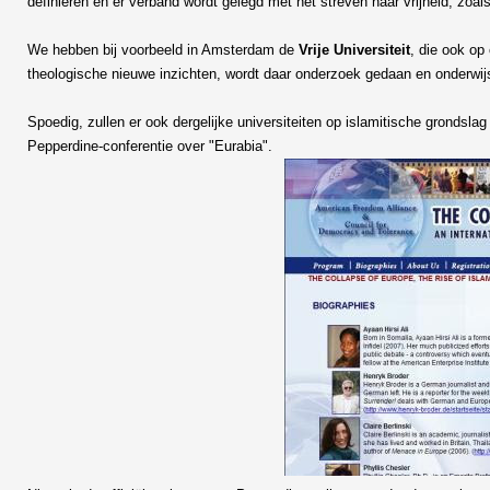
definiëren en er verband wordt gelegd met het streven naar vrijheid, zoa
We hebben bij voorbeeld in Amsterdam de
Vrije Universiteit
, die ook op
theologische nieuwe inzichten, wordt daar onderzoek gedaan en onderwijs 
Spoedig, zullen er ook dergelijke universiteiten op islamitische grondslag 
Pepperdine-conferentie over "Eurabia".