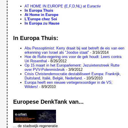
AT HOME IN EUROPE (E,F,D,NL) at Euractiv
In Europa Thuis
At Home in Europe
L'Europe chez Soi
In Europa zu Hause
In Europa Thuis:
Abu Pessoptimist: Kerry draait bij wat betreft de eis van een
erkenning van Israel als ''Joodse staat''
- 3/16/2014
Hoe de Rutte-regering ons voor de gek houdt: Leers contra
Uri Rosenthal
- 8/26/2012
Op 15 maart in het Europarlement: Jezuïetenstreek Rutte
over PVV-Polenmisbruik
- 3/9/2012
Crisis Christendemocratie destabiliseert Europa: Frankrijk,
Duitsland, Italië, België, Nederland.
- 10/5/2010
Europa heeft een nieuwe vertegenxoordiger in de VS;
Wilders!
- 8/9/2010
Europese DenkTank van...
... de stadswijk-regeneratie