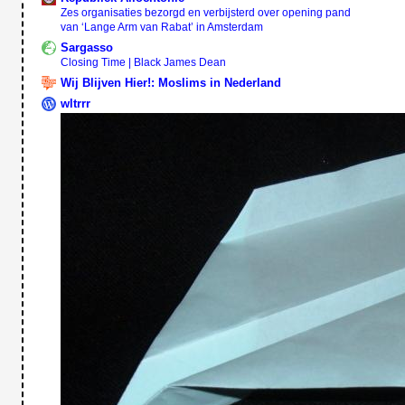
Zes organisaties bezorgd en verbijsterd over opening pand
van ‘Lange Arm van Rabat’ in Amsterdam
Sargasso
Closing Time | Black James Dean
Wij Blijven Hier!: Moslims in Nederland
wltrrr