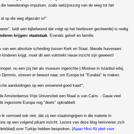
al die tweederangs-impulsen, zoals welzijnszorg van de wieg tot het
al op die weg afgezakt is!"
n baren", luidt een bijbelwoord dat volgt op het hierboven geciteerde) is nodig
inderen krijgen: staatstaak
. Evenals geloof en familie.
 van een absolute scheiding tussen Kerk en Staat, liberale huiveraars
inderen krijgt, moet dit een volstrekt nieuw inzicht zijn geweest!
inopel, nu een (zij het als museum ingerichte-) Moskee in Istanbul erbij,
, die Djimmis, streven er bewust naar, om Europa tot "Eurabia" te maken.
ische aanduidingen op een onroerend-goed kaart",
 Amsterdamse Vrije Universiteit een filiaal is van Caïro. - Gauw veel
eds ingestorte Europa nog "deels" opkrabbelt.
ik vermoed ook niet, dat zij een staatsingrijpen in die materie in
ns op een volgend pikant inzicht. Lezers van deze blog herinneren zich
ndelsblad) over Turkije hebben besproken. (
Ajaan Hirsi Ali pleit voor