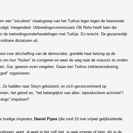
om een "seculiere" staatsgreep van het Turkse leger tegen de heersende
olgd. Integendeel: Uitbreidingscommissaris Olli Rehn heeft later die
n de toetredingsonderhandelingen met Turkije. En terecht. De gezamenlijk
ilitaire dictaturen uit.
eidooi voor afschaffing van de democratie, grondde haar betoog op de
adden om hun "fouten" te corrigeren en weer de weg naar de massa's te vinden
en. Gut, gewoon even vergeten. Gauw een Turkse ziekteverzekering,
graf" organiseren.
t. Ze hadden naar Steyn geluisterd, en zich geconcentreerd op
en, het geloof en, "het belangrijkst van alles: reproductieve activiteit"!
erangs"-impulsen?
 huidige inspirator,
Daniel Pipes
(die rond 10 mei vrijwel gelijkluidende
ngen, want, al weet je het zelf niet, je gaat vroeger of later, als je de