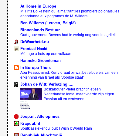
At Home in Europe
M. Frits Bolkestein qui aimait tant les plombiers polonais, les
abandonne aux pogromes de M. Wilders
Ben Willems (Leuven, België)
Binnenlands Bestuur
Oud-gouverneur Bovens had te weinig oog voor integriteit
DeWaarheid.nu
Frontaal Naakt
Ménage à trois op een vulkaan
Hanneke Groenteman
In Europa Thuis
Abu Pessoptimist: Kerry draait bij wat betreft de eis van een
erkenning van Israel als ''Joodse staat''
Johan de Witt: Verbazing ....
Boskabouter Pieter bracht niet een
Nederlandse lente, maar voerde zijn eigen
Passion uit en verdween
Joop.nl: Alle opinies
Krapuul.nl
Soulklassieker du jour: I Wish It Would Rain
Republiek Allochtonië