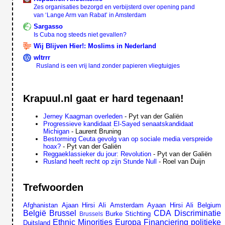
Zes organisaties bezorgd en verbijsterd over opening pand
van ‘Lange Arm van Rabat’ in Amsterdam
Sargasso
Is Cuba nog steeds niet gevallen?
Wij Blijven Hier!: Moslims in Nederland
wltrrr
Rusland is een vrij land zonder papieren vliegtuigjes
Krapuul.nl gaat er hard tegenaan!
Jerney Kaagman overleden
- Pyt van der Galiën
Progressieve kandidaat El-Sayed senaatskandidaat
Michigan
- Laurent Bruning
Bestorming Ceuta gevolg van op sociale media verspreide
hoax?
- Pyt van der Galiën
Reggaeklassieker du jour: Revolution
- Pyt van der Galiën
Rusland heeft recht op zijn Stunde Null
- Roel van Duijn
Trefwoorden
Afghanistan
Ajaan Hirsi Ali
Amsterdam
Ayaan Hirsi Ali
Belgium
België
Brussel
CDA
Discriminatie
Burke Stichting
Brussels
Ethnic Minorities
Europa
Financiering politieke
Duitsland