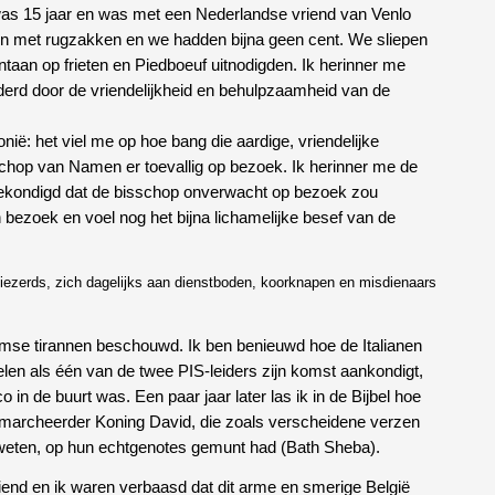
k was 15 jaar en was met een Nederlandse vriend van Venlo
en met rugzakken en we hadden bijna geen cent. We sliepen
ntaan op frieten en Piedboeuf uitnodigden. Ik herinner me
nderd door de vriendelijkheid en behulpzaamheid van de
ië: het viel me op hoe bang die aardige, vriendelijke
schop van Namen er toevallig op bezoek. Ik herinner me de
gekondigd dat de bisschop onverwacht op bezoek zou
n bezoek en voel nog het bijna lichamelijke besef van de
viezerds, zich dagelijks aan dienstboden, koorknapen en misdienaars
omse tirannen beschouwd. Ik ben benieuwd hoe de Italianen
elen als één van de twee PIS-leiders zijn komst aankondigt,
n de buurt was. Een paar jaar later las ik in de Bijbel hoe
marcheerder Koning David, die zoals verscheidene verzen
we weten, op hun echtgenotes gemunt had (Bath Sheba).
riend en ik waren verbaasd dat dit arme en smerige België