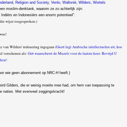
ederland
,
Religion and Society
,
Venlo
,
Wallonië
,
Wilders
,
Wortels
 een moslim-denktank, waarom ze zo achterlijk zijn:
, Indiërs en Indonesiërs een enorm potentieel".
die wijze toegesproken.)
 was!
ge van Wilders' redenering ingegaan (
Geert legt Arabische intellectuelen uit, hoe
uul verschenen als:
Girt waarschuwt de Muzels voor de laatste keer: Bevrijd U
nken!
oor wie geen abonnement op NRC-H heeft.)
Weird Gilders, die er weinig moeite mee had, om hem van toepassing te
te naties. Met evenveel zeggingskracht!