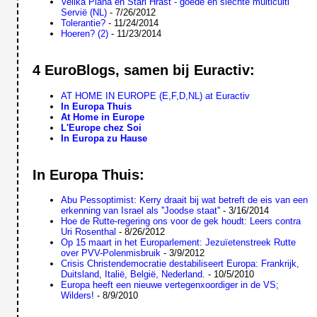
Velika Plana en Stari Hrast - goede en slechte multiculti
Servië (NL)
- 7/26/2012
Tolerantie?
- 11/24/2014
Hoeren? (2)
- 11/23/2014
4 EuroBlogs, samen bij Euractiv:
AT HOME IN EUROPE (E,F,D,NL) at Euractiv
In Europa Thuis
At Home in Europe
L'Europe chez Soi
In Europa zu Hause
In Europa Thuis:
Abu Pessoptimist: Kerry draait bij wat betreft de eis van een
erkenning van Israel als ''Joodse staat''
- 3/16/2014
Hoe de Rutte-regering ons voor de gek houdt: Leers contra
Uri Rosenthal
- 8/26/2012
Op 15 maart in het Europarlement: Jezuïetenstreek Rutte
over PVV-Polenmisbruik
- 3/9/2012
Crisis Christendemocratie destabiliseert Europa: Frankrijk,
Duitsland, Italië, België, Nederland.
- 10/5/2010
Europa heeft een nieuwe vertegenxoordiger in de VS;
Wilders!
- 8/9/2010