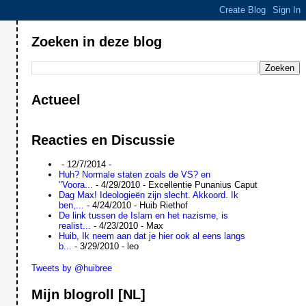
Zoeken in deze blog
Actueel
Reacties en Discussie
- 12/7/2014
-
Huh? Normale staten zoals de VS? en
"Voora...
- 4/29/2010
- Excellentie Punanius Caput
Dag Max! Ideologieën zijn slecht. Akkoord. Ik
ben,...
- 4/24/2010
- Huib Riethof
De link tussen de Islam en het nazisme, is
realist...
- 4/23/2010
- Max
Huib, Ik neem aan dat je hier ook al eens langs
b...
- 3/29/2010
- leo
Tweets by @huibree
Mijn blogroll [NL]