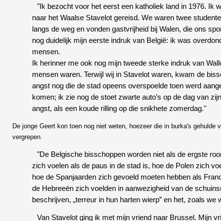
"Ik bezocht voor het eerst een katholiek land in 1976. I
naar het Waalse Stavelot gereisd. We waren twee student
langs de weg en vonden gastvrijheid bij Walen, die ons spo
nog duidelijk mijn eerste indruk van België: ik was overdo
mensen.
Ik herinner me ook nog mijn tweede sterke indruk van Wallon
mensen waren. Terwijl wij in Stavelot waren, kwam de bis
angst nog die de stad opeens overspoelde toen werd aan
komen; ik zie nog de stoet zwarte auto’s op de dag van zij
angst, als een koude rilling op die snikhete zomerdag."
De jonge Geert kon toen nog niet weten, hoezeer die in burka's gehulde 
vergrepen.
"De Belgische bisschoppen worden niet als de ergste ro
zich voelen als de paus in de stad is, hoe de Polen zich vo
hoe de Spanjaarden zich gevoeld moeten hebben als Franco i
de Hebreeën zich voelden in aanwezigheid van de schuins
beschrijven, „terreur in hun harten wierp” en het, zoals 
Van Stavelot ging ik met mijn vriend naar Brussel. Mijn v