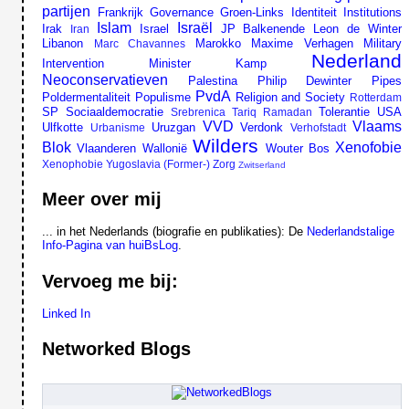
partijen
Frankrijk
Governance
Groen-Links
Identiteit
Institutions
Islam
Israël
Irak
Israel
JP Balkenende
Leon de Winter
Iran
Libanon
Marokko
Maxime Verhagen
Military
Marc Chavannes
Nederland
Intervention
Minister Kamp
Neoconservatieven
Palestina
Philip Dewinter
Pipes
PvdA
Poldermentaliteit
Populisme
Religion and Society
Rotterdam
SP
Sociaaldemocratie
Tolerantie
USA
Srebrenica
Tariq Ramadan
VVD
Vlaams
Ulfkotte
Uruzgan
Verdonk
Urbanisme
Verhofstadt
Wilders
Blok
Xenofobie
Vlaanderen
Wallonië
Wouter Bos
Xenophobie
Yugoslavia (Former-)
Zorg
Zwitserland
Meer over mij
... in het Nederlands (biografie en publikaties): De
Nederlandstalige
Info-Pagina van huiBsLog
.
Vervoeg me bij:
Linked In
Networked Blogs