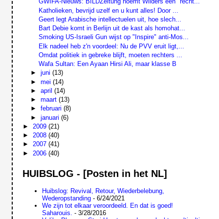
GWIFA-Nieuws: BILDZeitung noemt Wilders een "recht...
Katholieken, bevrijd uzelf en u kunt alles! Door ...
Geert legt Arabische intellectuelen uit, hoe slech...
Bart Debie komt in Berlijn uit de kast als homohat...
Smoking US-Israeli Gun wijst op "Inspire" anti-Mos...
Elk nadeel heb z'n voordeel: Nu de PVV eruit ligt,...
Omdat politiek in gebreke blijft, moeten rechters ...
Wafa Sultan: Een Ayaan Hirsi Ali, maar klasse B
►
juni
(13)
►
mei
(14)
►
april
(14)
►
maart
(13)
►
februari
(8)
►
januari
(6)
►
2009
(21)
►
2008
(40)
►
2007
(41)
►
2006
(40)
HUIBSLOG - [Posten in het NL]
Huibslog: Revival, Retour, Wiederbelebung,
Wederopstanding
- 6/24/2021
We zijn tot elkaar veroordeeld. En dat is goed!
Saharouis.
- 3/28/2016