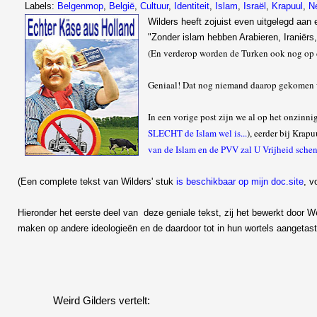
Labels:
Belgenmop
,
België
,
Cultuur
,
Identiteit
,
Islam
,
Israël
,
Krapuul
,
N
Wilders heeft zojuist even uitgelegd aan
"Zonder islam hebben Arabieren, Iraniërs
(En verderop worden de Turken ook nog op 
Geniaal! Dat nog niemand daarop gekomen
In een vorige post zijn we al op het onzinni
SLECHT de Islam wel is...
), eerder bij Krap
van de Islam en de PVV zal U Vrijheid sche
(Een complete tekst van Wilders' stuk
is beschikbaar op mijn doc.site
, v
Hieronder het eerste deel van deze geniale tekst, zij het bewerkt door 
maken op andere ideologieën en de daardoor tot in hun wortels aangetas
Weird Gilders vertelt: