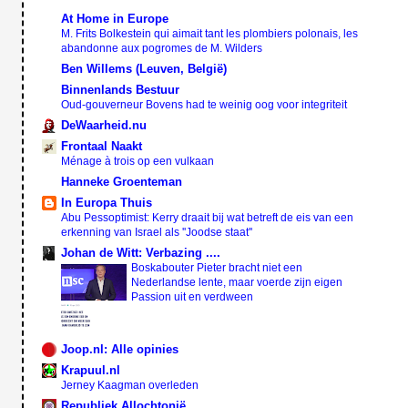
At Home in Europe
M. Frits Bolkestein qui aimait tant les plombiers polonais, les
abandonne aux pogromes de M. Wilders
Ben Willems (Leuven, België)
Binnenlands Bestuur
Oud-gouverneur Bovens had te weinig oog voor integriteit
DeWaarheid.nu
Frontaal Naakt
Ménage à trois op een vulkaan
Hanneke Groenteman
In Europa Thuis
Abu Pessoptimist: Kerry draait bij wat betreft de eis van een
erkenning van Israel als ''Joodse staat''
Johan de Witt: Verbazing ....
Boskabouter Pieter bracht niet een
Nederlandse lente, maar voerde zijn eigen
Passion uit en verdween
Joop.nl: Alle opinies
Krapuul.nl
Jerney Kaagman overleden
Republiek Allochtonië