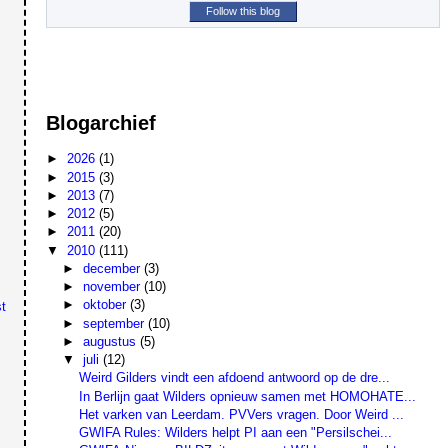
Follow this blog
Blogarchief
►
2026
(1)
►
2015
(3)
►
2013
(7)
►
2012
(5)
►
2011
(20)
▼
2010
(111)
►
december
(3)
►
november
(10)
►
oktober
(3)
t
►
september
(10)
►
augustus
(5)
▼
juli
(12)
Weird Gilders vindt een afdoend antwoord op de dre...
In Berlijn gaat Wilders opnieuw samen met HOMOHATE...
Het varken van Leerdam. PVVers vragen. Door Weird ...
GWIFA Rules: Wilders helpt PI aan een "Persilschei...